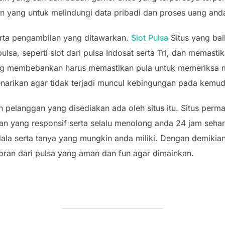
an yang untuk melindungi data pribadi dan proses uang and
serta pengambilan yang ditawarkan.
Slot Pulsa
Situs yang ba
a, seperti slot dari pulsa Indosat serta Tri, dan memasti
ng membebankan harus memastikan pula untuk memeriksa m
penarikan agar tidak terjadi muncul kebingungan pada kemudi
 pelanggan yang disediakan ada oleh situs itu. Situs perma
an yang responsif serta selalu menolong anda 24 jam sehari
la serta tanya yang mungkin anda miliki. Dengan demikian 
toran dari pulsa yang aman dan fun agar dimainkan.