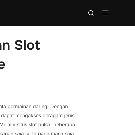
Search
TOGGLE S
for:
n Slot
e
inta permainan daring. Dengan
ni dapat mengakses beragam jenis
lalui situs slot pulsa, beberapa
apan saja serta pada mana saja.