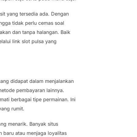
it yang tersedia ada. Dengan
ingga tidak perlu cemas soal
kan dan tanpa halangan. Baik
lui link slot pulsa yang
yang didapat dalam menjalankan
 metode pembayaran lainnya.
ti berbagai tipe permainan. Ini
yang rumit.
ang menarik. Banyak situs
baru atau menjaga loyalitas