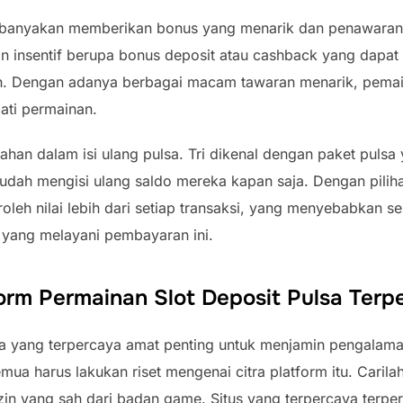
 kebanyakan memberikan bonus yang menarik dan penawaran 
n insentif berupa bonus deposit atau cashback yang dapa
 Dengan adanya berbagai macam tawaran menarik, pemai
ati permainan.
an dalam isi ulang pulsa. Tri dikenal dengan paket puls
dah mengisi ulang saldo mereka kapan saja. Dengan piliha
eh nilai lebih dari setiap transaksi, yang menyebabkan 
s yang melayani pembayaran ini.
orm Permainan Slot Deposit Pulsa Terp
lsa yang terpercaya amat penting untuk menjamin pengala
a harus lakukan riset mengenai citra platform itu. Carila
zin yang sah dari badan game. Situs yang terpercaya terperc