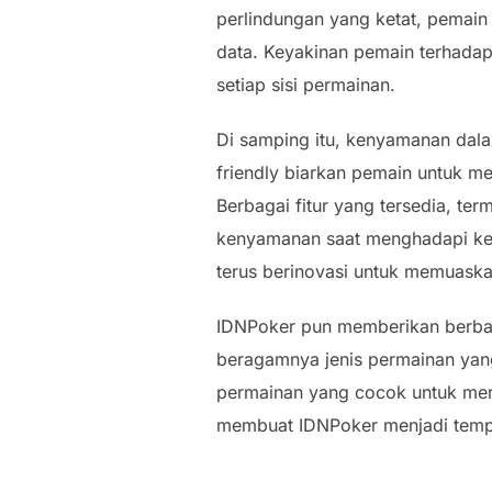
perlindungan yang ketat, pemain
data. Keyakinan pemain terhada
setiap sisi permainan.
Di samping itu, kenyamanan dal
friendly biarkan pemain untuk m
Berbagai fitur yang tersedia, t
kenyamanan saat menghadapi ke
terus berinovasi untuk memuaska
IDNPoker pun memberikan berbag
beragamnya jenis permainan yang
permainan yang cocok untuk mer
membuat IDNPoker menjadi tempa