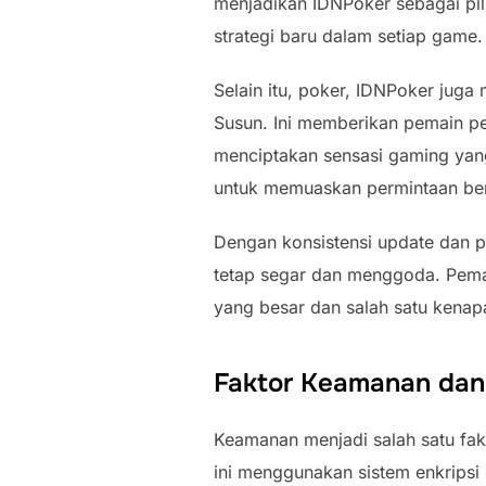
menjadikan IDNPoker sebagai pi
strategi baru dalam setiap game.
Selain itu, poker, IDNPoker jug
Susun. Ini memberikan pemain pe
menciptakan sensasi gaming ya
untuk memuaskan permintaan be
Dengan konsistensi update dan 
tetap segar dan menggoda. Pemai
yang besar dan salah satu kenapa
Faktor Keamanan da
Keamanan menjadi salah satu fak
ini menggunakan sistem enkripsi 