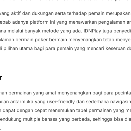
yang aktif dan dukungan serta terhadap pemain merupakan d
sebab adanya platform ini yang menawarkan pengalaman a
hana melalui banyak metode yang ada. IDNPlay juga penye
laman bermain poker bermain menyenangkan tetap menyena
di pilihan utama bagi para pemain yang mencari keseruan 
r
n permainan yang amat menyenangkan bagi para pecinta 
ilan antarmuka yang user-friendly dan sederhana navigas
in dapat dengan cepat menemukan tabel permainan yang me
ga mendukung multiple bahasa yang berbeda, sehingga bisa di
.