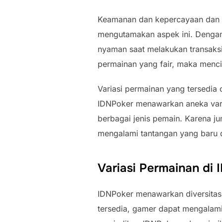
Keamanan dan kepercayaan dan k
mengutamakan aspek ini. Dengan
nyaman saat melakukan transaks
permainan yang fair, maka menci
Variasi permainan yang tersedia 
IDNPoker menawarkan aneka varia
berbagai jenis pemain. Karena jum
mengalami tantangan yang baru d
Variasi Permainan di
IDNPoker menawarkan diversitas
tersedia, gamer dapat mengalami