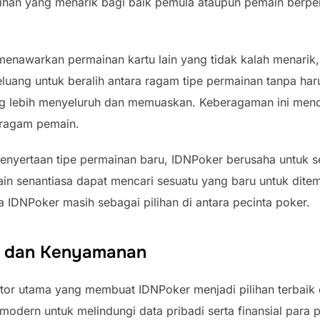
lihan yang menarik bagi baik pemula ataupun pemain ber
a menawarkan permainan kartu lain yang tidak kalah menar
luang untuk beralih antara ragam tipe permainan tanpa ha
ng lebih menyeluruh dan memuaskan. Keberagaman ini me
ragam pemain.
penyertaan tipe permainan baru, IDNPoker berusaha untuk
n senantiasa dapat mencari sesuatu yang baru untuk ditemu
 IDNPoker masih sebagai pilihan di antara pecinta poker.
n dan Kenyamanan
tor utama yang membuat IDNPoker menjadi pilihan terbaik d
modern untuk melindungi data pribadi serta finansial para 