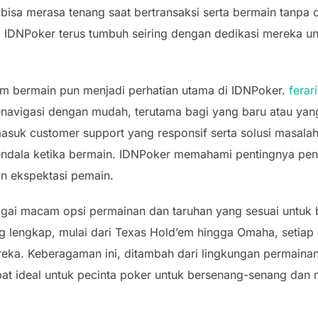
 bisa merasa tenang saat bertransaksi serta bermain tanpa
p IDNPoker terus tumbuh seiring dengan dedikasi mereka u
am bermain pun menjadi perhatian utama di IDNPoker.
ferar
enavigasi dengan mudah, terutama bagi yang baru atau ya
ermasuk customer support yang responsif serta solusi masa
ndala ketika bermain. IDNPoker memahami pentingnya pe
n ekspektasi pemain.
ai macam opsi permainan dan taruhan yang sesuai untuk b
 lengkap, mulai dari Texas Hold’em hingga Omaha, setiap 
eka. Keberagaman ini, ditambah dari lingkungan permain
t ideal untuk pecinta poker untuk bersenang-senang dan