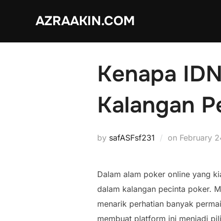
Skip
AZRAAKIN.COM
to
content
Kenapa IDN
Kalangan P
Posted
by
safASFsf231
on
February 2
on
Dalam alam poker online yang ki
dalam kalangan pecinta poker. M
menarik perhatian banyak permai
membuat platform ini menjadi pil