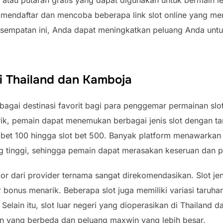
 mendaftar dan mencoba beberapa link slot online yang me
empatan ini, Anda dapat meningkatkan peluang Anda un
i Thailand dan Kamboja
bagai destinasi favorit bagi para penggemar permainan slo
, pemain dapat menemukan berbagai jenis slot dengan taru
lot bet 100 hingga slot bet 500. Banyak platform menawarkan
tinggi, sehingga pemain dapat merasakan keseruan dan p
cor dari provider ternama sangat direkomendasikan. Slot jeni
 bonus menarik. Beberapa slot juga memiliki variasi taruha
elain itu, slot luar negeri yang dioperasikan di Thailand d
 yang berbeda dan peluang maxwin yang lebih besar.