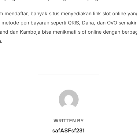
mendaftar, banyak situs menyediakan link slot online ya
n metode pembayaran seperti QRIS, Dana, dan OVO semaki
iland dan Kamboja bisa menikmati slot online dengan berbag
.
POST AUTHOR
WRITTEN BY
safASFsf231