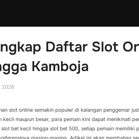
gkap Daftar Slot Onl
ingga Kamboja
, 2026
ainan slot online semakin populer di kalangan penggemar ju
an kecil maupun besar, para pemain kini dapat menikmati p
 slot bet kecil hingga slot bet 500, setiap pemain memiliki
eferensinya masing-masing. Artikel ini akan membahas se