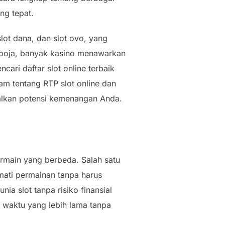
ng tepat.
lot dana, dan slot ovo, yang
mboja, banyak kasino menawarkan
ari daftar slot online terbaik
alam tentang RTP slot online dan
alkan potensi kemenangan Anda.
ermain yang berbeda. Salah satu
mati permainan tanpa harus
a slot tanpa risiko finansial
ka waktu yang lebih lama tanpa