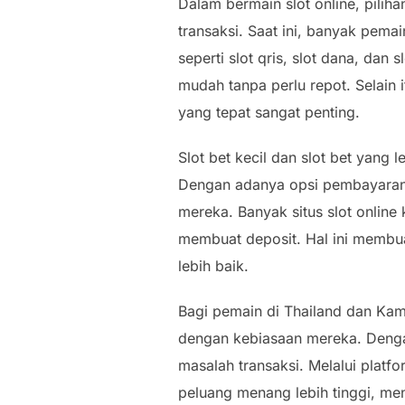
Dalam bermain slot online, pil
transaksi. Saat ini, banyak pem
seperti slot qris, slot dana, da
mudah tanpa perlu repot. Selain 
yang tepat sangat penting.
Slot bet kecil dan slot bet yang l
Dengan adanya opsi pembayaran 
mereka. Banyak situs slot online
membuat deposit. Hal ini membu
lebih baik.
Bagi pemain di Thailand dan Kam
dengan kebiasaan mereka. Denga
masalah transaksi. Melalui plat
peluang menang lebih tinggi, men