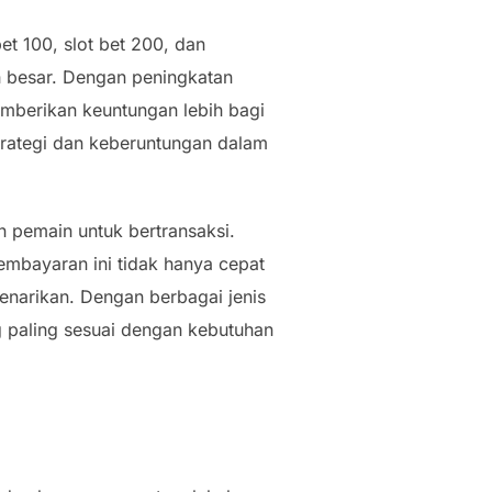
et 100, slot bet 200, dan
h besar. Dengan peningkatan
emberikan keuntungan lebih bagi
trategi dan keberuntungan dalam
 pemain untuk bertransaksi.
pembayaran ini tidak hanya cepat
enarikan. Dengan berbagai jenis
g paling sesuai dengan kebutuhan