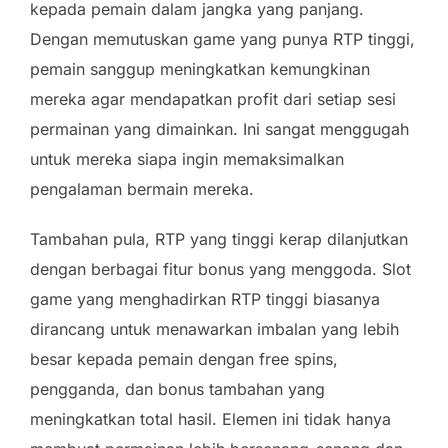
kepada pemain dalam jangka yang panjang.
Dengan memutuskan game yang punya RTP tinggi,
pemain sanggup meningkatkan kemungkinan
mereka agar mendapatkan profit dari setiap sesi
permainan yang dimainkan. Ini sangat menggugah
untuk mereka siapa ingin memaksimalkan
pengalaman bermain mereka.
Tambahan pula, RTP yang tinggi kerap dilanjutkan
dengan berbagai fitur bonus yang menggoda. Slot
game yang menghadirkan RTP tinggi biasanya
dirancang untuk menawarkan imbalan yang lebih
besar kepada pemain dengan free spins,
pengganda, dan bonus tambahan yang
meningkatkan total hasil. Elemen ini tidak hanya