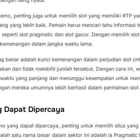
dengan uang nyata.
o, penting juga untuk memilih slot yang memiliki RTP yang
ng yang lebih baik. Pemain harus mencari tahu informasi
, seperti slot pragmatic dan slot gacor. Dengan memilih slo
 kemenangan dalam jangka waktu lama.
ng benar adalah kunci kemenangan dalam perjudian slot on
akan dan tidak melebihi jumlah tersebut. Dengan cara ini,
k waktu yang panjang dan menunggu kesempatan untuk men
ngan mereka umumnya lebih berhasil dalam permainan slo
g Dapat Dipercaya
mo yang dapat dipercaya, penting untuk memilih situs yan
alah satu nama besar dalam sektor ini adalah ia Pragmatic