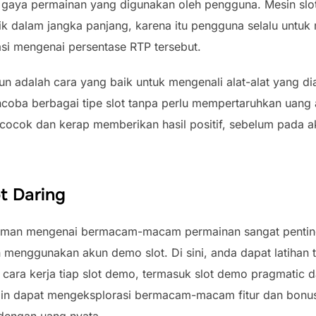
ta gaya permainan yang digunakan oleh pengguna. Mesin sl
aik dalam jangka panjang, karena itu pengguna selalu untuk
asi mengenai persentase RTP tersebut.
pun adalah cara yang baik untuk mengenali alat-alat yang 
oba berbagai tipe slot tanpa perlu mempertaruhkan uang as
cocok dan kerap memberikan hasil positif, sebelum pada ak
ot Daring
ahaman mengenai bermacam-macam permainan sangat pentin
menggunakan akun demo slot. Di sini, anda dapat latihan 
ara kerja tiap slot demo, termasuk slot demo pragmatic d
n dapat mengeksplorasi bermacam-macam fitur dan bonus