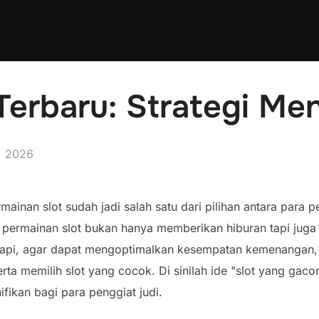
 Terbaru: Strategi M
, 2026
mainan slot sudah jadi salah satu dari pilihan antara para
ik, permainan slot bukan hanya memberikan hiburan tapi ju
etapi, agar dapat mengoptimalkan kesempatan kemenangan,
ta memilih slot yang cocok. Di sinilah ide "slot yang gaco
fikan bagi para penggiat judi.