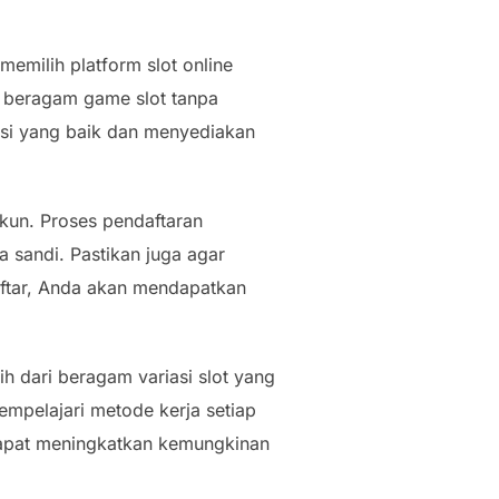
emilih platform slot online
i beragam game slot tanpa
asi yang baik dan menyediakan
kun. Proses pendaftaran
a sandi. Pastikan juga agar
daftar, Anda akan mendapatkan
 dari beragam variasi slot yang
empelajari metode kerja setiap
dapat meningkatkan kemungkinan