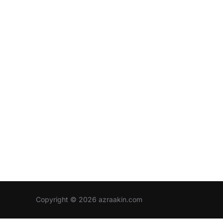
Copyright © 2026 azraakin.com