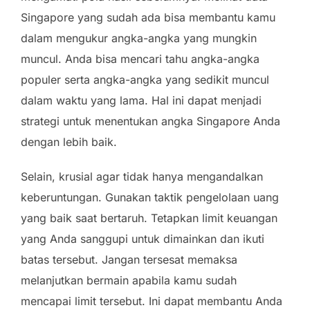
Singapore yang sudah ada bisa membantu kamu
dalam mengukur angka-angka yang mungkin
muncul. Anda bisa mencari tahu angka-angka
populer serta angka-angka yang sedikit muncul
dalam waktu yang lama. Hal ini dapat menjadi
strategi untuk menentukan angka Singapore Anda
dengan lebih baik.
Selain, krusial agar tidak hanya mengandalkan
keberuntungan. Gunakan taktik pengelolaan uang
yang baik saat bertaruh. Tetapkan limit keuangan
yang Anda sanggupi untuk dimainkan dan ikuti
batas tersebut. Jangan tersesat memaksa
melanjutkan bermain apabila kamu sudah
mencapai limit tersebut. Ini dapat membantu Anda