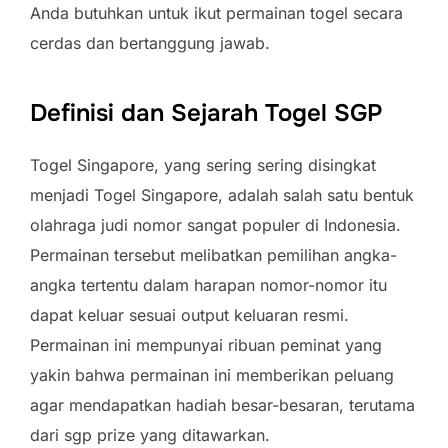
Anda butuhkan untuk ikut permainan togel secara
cerdas dan bertanggung jawab.
Definisi dan Sejarah Togel SGP
Togel Singapore, yang sering sering disingkat
menjadi Togel Singapore, adalah salah satu bentuk
olahraga judi nomor sangat populer di Indonesia.
Permainan tersebut melibatkan pemilihan angka-
angka tertentu dalam harapan nomor-nomor itu
dapat keluar sesuai output keluaran resmi.
Permainan ini mempunyai ribuan peminat yang
yakin bahwa permainan ini memberikan peluang
agar mendapatkan hadiah besar-besaran, terutama
dari sgp prize yang ditawarkan.