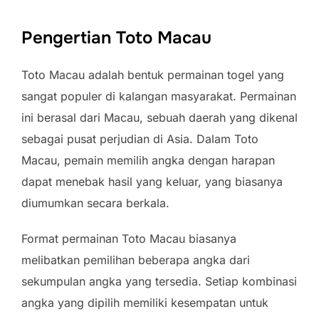
Pengertian Toto Macau
Toto Macau adalah bentuk permainan togel yang
sangat populer di kalangan masyarakat. Permainan
ini berasal dari Macau, sebuah daerah yang dikenal
sebagai pusat perjudian di Asia. Dalam Toto
Macau, pemain memilih angka dengan harapan
dapat menebak hasil yang keluar, yang biasanya
diumumkan secara berkala.
Format permainan Toto Macau biasanya
melibatkan pemilihan beberapa angka dari
sekumpulan angka yang tersedia. Setiap kombinasi
angka yang dipilih memiliki kesempatan untuk