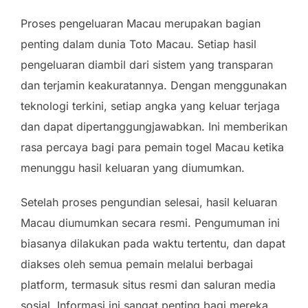
Proses pengeluaran Macau merupakan bagian
penting dalam dunia Toto Macau. Setiap hasil
pengeluaran diambil dari sistem yang transparan
dan terjamin keakuratannya. Dengan menggunakan
teknologi terkini, setiap angka yang keluar terjaga
dan dapat dipertanggungjawabkan. Ini memberikan
rasa percaya bagi para pemain togel Macau ketika
menunggu hasil keluaran yang diumumkan.
Setelah proses pengundian selesai, hasil keluaran
Macau diumumkan secara resmi. Pengumuman ini
biasanya dilakukan pada waktu tertentu, dan dapat
diakses oleh semua pemain melalui berbagai
platform, termasuk situs resmi dan saluran media
sosial. Informasi ini sangat penting bagi mereka