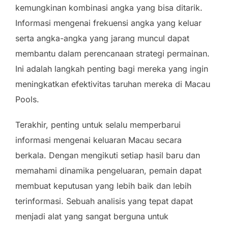
kemungkinan kombinasi angka yang bisa ditarik.
Informasi mengenai frekuensi angka yang keluar
serta angka-angka yang jarang muncul dapat
membantu dalam perencanaan strategi permainan.
Ini adalah langkah penting bagi mereka yang ingin
meningkatkan efektivitas taruhan mereka di Macau
Pools.
Terakhir, penting untuk selalu memperbarui
informasi mengenai keluaran Macau secara
berkala. Dengan mengikuti setiap hasil baru dan
memahami dinamika pengeluaran, pemain dapat
membuat keputusan yang lebih baik dan lebih
terinformasi. Sebuah analisis yang tepat dapat
menjadi alat yang sangat berguna untuk