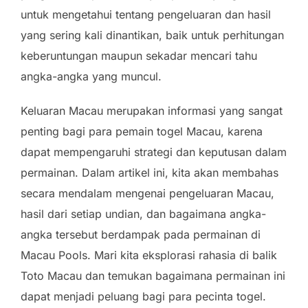
untuk mengetahui tentang pengeluaran dan hasil
yang sering kali dinantikan, baik untuk perhitungan
keberuntungan maupun sekadar mencari tahu
angka-angka yang muncul.
Keluaran Macau merupakan informasi yang sangat
penting bagi para pemain togel Macau, karena
dapat mempengaruhi strategi dan keputusan dalam
permainan. Dalam artikel ini, kita akan membahas
secara mendalam mengenai pengeluaran Macau,
hasil dari setiap undian, dan bagaimana angka-
angka tersebut berdampak pada permainan di
Macau Pools. Mari kita eksplorasi rahasia di balik
Toto Macau dan temukan bagaimana permainan ini
dapat menjadi peluang bagi para pecinta togel.