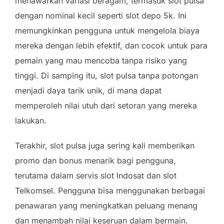
menawarkan variasi beragam, termasuk slot pulsa
dengan nominal kecil seperti slot depo 5k. Ini
memungkinkan pengguna untuk mengelola biaya
mereka dengan lebih efektif, dan cocok untuk para
pemain yang mau mencoba tanpa risiko yang
tinggi. Di samping itu, slot pulsa tanpa potongan
menjadi daya tarik unik, di mana dapat
memperoleh nilai utuh dari setoran yang mereka
lakukan.
Terakhir, slot pulsa juga sering kali memberikan
promo dan bonus menarik bagi pengguna,
terutama dalam servis slot Indosat dan slot
Telkomsel. Pengguna bisa menggunakan berbagai
penawaran yang meningkatkan peluang menang
dan menambah nilai keseruan dalam bermain.