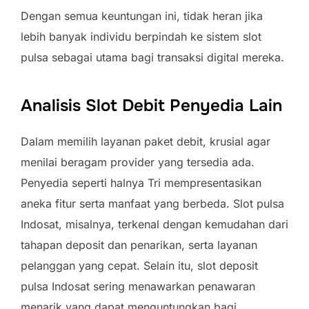
Dengan semua keuntungan ini, tidak heran jika
lebih banyak individu berpindah ke sistem slot
pulsa sebagai utama bagi transaksi digital mereka.
Analisis Slot Debit Penyedia Lain
Dalam memilih layanan paket debit, krusial agar
menilai beragam provider yang tersedia ada.
Penyedia seperti halnya Tri mempresentasikan
aneka fitur serta manfaat yang berbeda. Slot pulsa
Indosat, misalnya, terkenal dengan kemudahan dari
tahapan deposit dan penarikan, serta layanan
pelanggan yang cepat. Selain itu, slot deposit
pulsa Indosat sering menawarkan penawaran
menarik yang dapat menguntungkan bagi