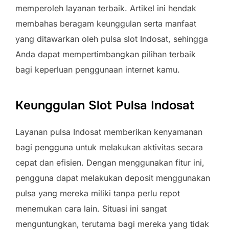
memperoleh layanan terbaik. Artikel ini hendak
membahas beragam keunggulan serta manfaat
yang ditawarkan oleh pulsa slot Indosat, sehingga
Anda dapat mempertimbangkan pilihan terbaik
bagi keperluan penggunaan internet kamu.
Keunggulan Slot Pulsa Indosat
Layanan pulsa Indosat memberikan kenyamanan
bagi pengguna untuk melakukan aktivitas secara
cepat dan efisien. Dengan menggunakan fitur ini,
pengguna dapat melakukan deposit menggunakan
pulsa yang mereka miliki tanpa perlu repot
menemukan cara lain. Situasi ini sangat
menguntungkan, terutama bagi mereka yang tidak