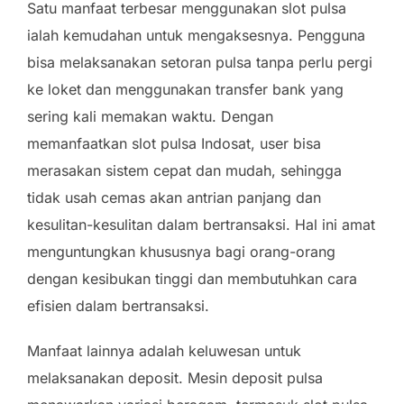
Satu manfaat terbesar menggunakan slot pulsa
ialah kemudahan untuk mengaksesnya. Pengguna
bisa melaksanakan setoran pulsa tanpa perlu pergi
ke loket dan menggunakan transfer bank yang
sering kali memakan waktu. Dengan
memanfaatkan slot pulsa Indosat, user bisa
merasakan sistem cepat dan mudah, sehingga
tidak usah cemas akan antrian panjang dan
kesulitan-kesulitan dalam bertransaksi. Hal ini amat
menguntungkan khususnya bagi orang-orang
dengan kesibukan tinggi dan membutuhkan cara
efisien dalam bertransaksi.
Manfaat lainnya adalah keluwesan untuk
melaksanakan deposit. Mesin deposit pulsa