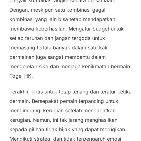
banyak kombinasi angka secara bersamaan.
Dengan, meskipun satu kombinasi gagal,
kombinasi yang lain bisa tetap mendapatkan
membawa keberhasilan. Mengatur budget untuk
setiap taruhan dan jangan tergoda untuk
memasang terlalu banyak dalam satu kali
permainan juga sangat membantu dalam
mengelola risiko dan menjaga kenikmatan bermain
Togel HK.
Terakhir, kritis untuk tetap tenang dan teratur ketika
bermain. Bersepakat pemain terpancing untuk
mengimbangi kerugian setelah mendapatkan
kerugian. Namun, ini tak jarang menghasilkan
kepada pilihan tidak bijak yang dapat merugikan.
Mengikuti strategi dan tidak terpengaruh emosi