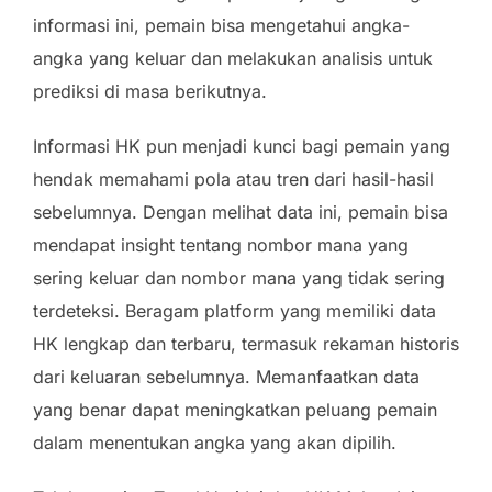
informasi ini, pemain bisa mengetahui angka-
angka yang keluar dan melakukan analisis untuk
prediksi di masa berikutnya.
Informasi HK pun menjadi kunci bagi pemain yang
hendak memahami pola atau tren dari hasil-hasil
sebelumnya. Dengan melihat data ini, pemain bisa
mendapat insight tentang nombor mana yang
sering keluar dan nombor mana yang tidak sering
terdeteksi. Beragam platform yang memiliki data
HK lengkap dan terbaru, termasuk rekaman historis
dari keluaran sebelumnya. Memanfaatkan data
yang benar dapat meningkatkan peluang pemain
dalam menentukan angka yang akan dipilih.