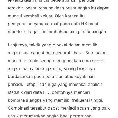
terakhir, besar kemungkinan besar angka itu dapat
muncul kembali keluar. Oleh karena itu,
pengamatan yang cermat pada data HK amat
diperlukan agar menambah peluang kemenangan.
Lanjutnya, taktik yang dipakai dalam memilih
angka juga sangat memengaruhi hasil. Bermacam-
macam pemain sering menggunakan cara seperti
angka main atau angka jitu, sering biasanya
berdasarkan pada perasaan atau keyakinan
pribadi. Tetapi, ada juga yang memakai analisis
statistik dari data HK, contohnya mencari
kombinasi angka yang memiliki frekuensi tinggi.
Combinasi tersebut dapat menjadi acuan yang baik
untuk merumuskan angka bagi pertaruhan.