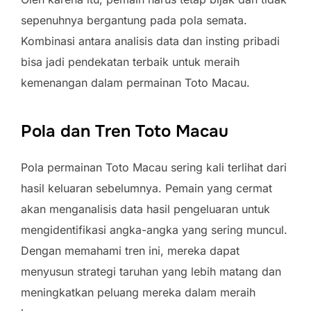
sepenuhnya bergantung pada pola semata.
Kombinasi antara analisis data dan insting pribadi
bisa jadi pendekatan terbaik untuk meraih
kemenangan dalam permainan Toto Macau.
Pola dan Tren Toto Macau
Pola permainan Toto Macau sering kali terlihat dari
hasil keluaran sebelumnya. Pemain yang cermat
akan menganalisis data hasil pengeluaran untuk
mengidentifikasi angka-angka yang sering muncul.
Dengan memahami tren ini, mereka dapat
menyusun strategi taruhan yang lebih matang dan
meningkatkan peluang mereka dalam meraih