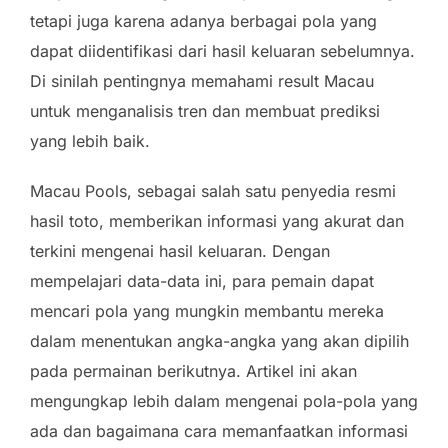
tetapi juga karena adanya berbagai pola yang
dapat diidentifikasi dari hasil keluaran sebelumnya.
Di sinilah pentingnya memahami result Macau
untuk menganalisis tren dan membuat prediksi
yang lebih baik.
Macau Pools, sebagai salah satu penyedia resmi
hasil toto, memberikan informasi yang akurat dan
terkini mengenai hasil keluaran. Dengan
mempelajari data-data ini, para pemain dapat
mencari pola yang mungkin membantu mereka
dalam menentukan angka-angka yang akan dipilih
pada permainan berikutnya. Artikel ini akan
mengungkap lebih dalam mengenai pola-pola yang
ada dan bagaimana cara memanfaatkan informasi