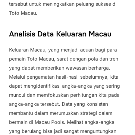
tersebut untuk meningkatkan peluang sukses di
Toto Macau.
Analisis Data Keluaran Macau
Keluaran Macau, yang menjadi acuan bagi para
pemain Toto Macau, sarat dengan pola dan tren
yang dapat memberikan wawasan berharga.
Melalui pengamatan hasil-hasil sebelumnya, kita
dapat mengidentifikasi angka-angka yang sering
muncul dan memfokuskan perhitungan kita pada
angka-angka tersebut. Data yang konsisten
membantu dalam merumuskan strategi dalam
bermain di Macau Pools. Melihat angka-angka
yang berulang bisa jadi sangat menguntungkan