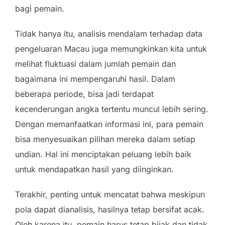
bagi pemain.
Tidak hanya itu, analisis mendalam terhadap data
pengeluaran Macau juga memungkinkan kita untuk
melihat fluktuasi dalam jumlah pemain dan
bagaimana ini mempengaruhi hasil. Dalam
beberapa periode, bisa jadi terdapat
kecenderungan angka tertentu muncul lebih sering.
Dengan memanfaatkan informasi ini, para pemain
bisa menyesuaikan pilihan mereka dalam setiap
undian. Hal ini menciptakan peluang lebih baik
untuk mendapatkan hasil yang diinginkan.
Terakhir, penting untuk mencatat bahwa meskipun
pola dapat dianalisis, hasilnya tetap bersifat acak.
Oleh karena itu, pemain harus tetap bijak dan tidak