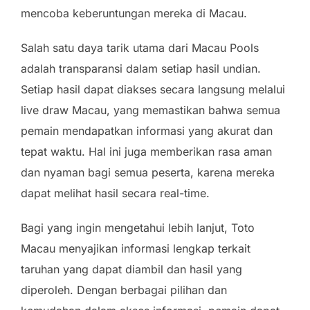
mencoba keberuntungan mereka di Macau.
Salah satu daya tarik utama dari Macau Pools
adalah transparansi dalam setiap hasil undian.
Setiap hasil dapat diakses secara langsung melalui
live draw Macau, yang memastikan bahwa semua
pemain mendapatkan informasi yang akurat dan
tepat waktu. Hal ini juga memberikan rasa aman
dan nyaman bagi semua peserta, karena mereka
dapat melihat hasil secara real-time.
Bagi yang ingin mengetahui lebih lanjut, Toto
Macau menyajikan informasi lengkap terkait
taruhan yang dapat diambil dan hasil yang
diperoleh. Dengan berbagai pilihan dan