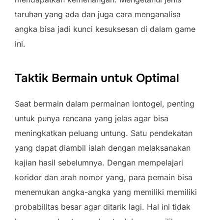
taruhan yang ada dan juga cara menganalisa
angka bisa jadi kunci kesuksesan di dalam game
ini.
Taktik Bermain untuk Optimal
Saat bermain dalam permainan iontogel, penting
untuk punya rencana yang jelas agar bisa
meningkatkan peluang untung. Satu pendekatan
yang dapat diambil ialah dengan melaksanakan
kajian hasil sebelumnya. Dengan mempelajari
koridor dan arah nomor yang, para pemain bisa
menemukan angka-angka yang memiliki memiliki
probabilitas besar agar ditarik lagi. Hal ini tidak