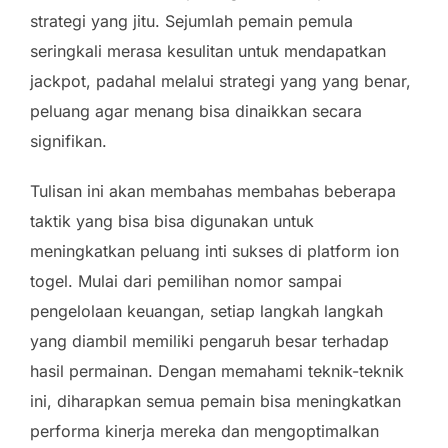
strategi yang jitu. Sejumlah pemain pemula
seringkali merasa kesulitan untuk mendapatkan
jackpot, padahal melalui strategi yang yang benar,
peluang agar menang bisa dinaikkan secara
signifikan.
Tulisan ini akan membahas membahas beberapa
taktik yang bisa bisa digunakan untuk
meningkatkan peluang inti sukses di platform ion
togel. Mulai dari pemilihan nomor sampai
pengelolaan keuangan, setiap langkah langkah
yang diambil memiliki pengaruh besar terhadap
hasil permainan. Dengan memahami teknik-teknik
ini, diharapkan semua pemain bisa meningkatkan
performa kinerja mereka dan mengoptimalkan