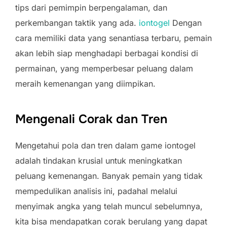
tips dari pemimpin berpengalaman, dan
perkembangan taktik yang ada.
iontogel
Dengan
cara memiliki data yang senantiasa terbaru, pemain
akan lebih siap menghadapi berbagai kondisi di
permainan, yang memperbesar peluang dalam
meraih kemenangan yang diimpikan.
Mengenali Corak dan Tren
Mengetahui pola dan tren dalam game iontogel
adalah tindakan krusial untuk meningkatkan
peluang kemenangan. Banyak pemain yang tidak
mempedulikan analisis ini, padahal melalui
menyimak angka yang telah muncul sebelumnya,
kita bisa mendapatkan corak berulang yang dapat