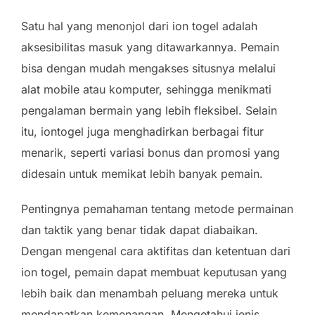
Satu hal yang menonjol dari ion togel adalah
aksesibilitas masuk yang ditawarkannya. Pemain
bisa dengan mudah mengakses situsnya melalui
alat mobile atau komputer, sehingga menikmati
pengalaman bermain yang lebih fleksibel. Selain
itu, iontogel juga menghadirkan berbagai fitur
menarik, seperti variasi bonus dan promosi yang
didesain untuk memikat lebih banyak pemain.
Pentingnya pemahaman tentang metode permainan
dan taktik yang benar tidak dapat diabaikan.
Dengan mengenal cara aktifitas dan ketentuan dari
ion togel, pemain dapat membuat keputusan yang
lebih baik dan menambah peluang mereka untuk
mendapatkan kemenangan. Mengetahui jenis