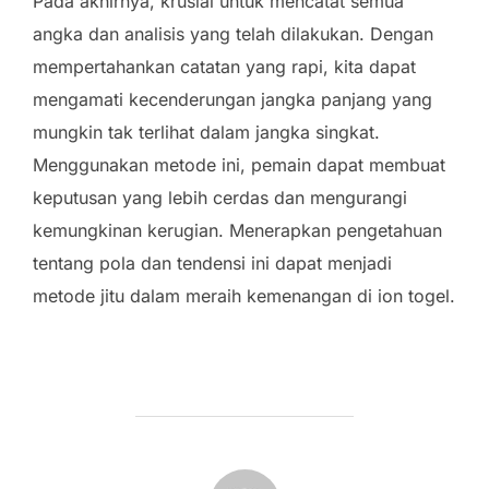
Pada akhirnya, krusial untuk mencatat semua
angka dan analisis yang telah dilakukan. Dengan
mempertahankan catatan yang rapi, kita dapat
mengamati kecenderungan jangka panjang yang
mungkin tak terlihat dalam jangka singkat.
Menggunakan metode ini, pemain dapat membuat
keputusan yang lebih cerdas dan mengurangi
kemungkinan kerugian. Menerapkan pengetahuan
tentang pola dan tendensi ini dapat menjadi
metode jitu dalam meraih kemenangan di ion togel.
POST AUTHOR