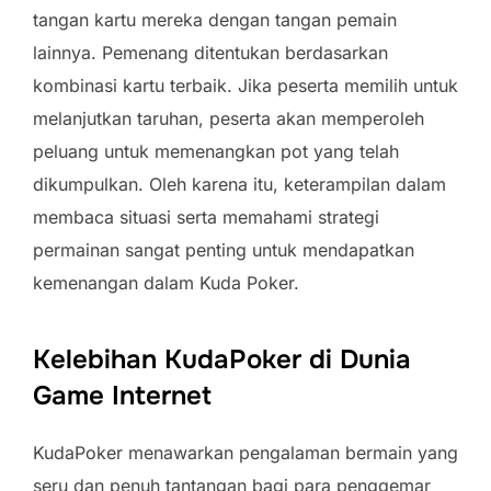
tangan kartu mereka dengan tangan pemain
lainnya. Pemenang ditentukan berdasarkan
kombinasi kartu terbaik. Jika peserta memilih untuk
melanjutkan taruhan, peserta akan memperoleh
peluang untuk memenangkan pot yang telah
dikumpulkan. Oleh karena itu, keterampilan dalam
membaca situasi serta memahami strategi
permainan sangat penting untuk mendapatkan
kemenangan dalam Kuda Poker.
Kelebihan KudaPoker di Dunia
Game Internet
KudaPoker menawarkan pengalaman bermain yang
seru dan penuh tantangan bagi para penggemar