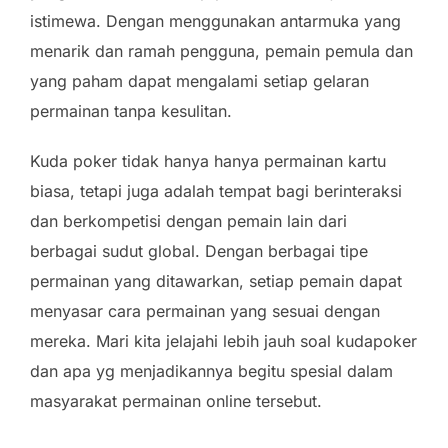
istimewa. Dengan menggunakan antarmuka yang
menarik dan ramah pengguna, pemain pemula dan
yang paham dapat mengalami setiap gelaran
permainan tanpa kesulitan.
Kuda poker tidak hanya hanya permainan kartu
biasa, tetapi juga adalah tempat bagi berinteraksi
dan berkompetisi dengan pemain lain dari
berbagai sudut global. Dengan berbagai tipe
permainan yang ditawarkan, setiap pemain dapat
menyasar cara permainan yang sesuai dengan
mereka. Mari kita jelajahi lebih jauh soal kudapoker
dan apa yg menjadikannya begitu spesial dalam
masyarakat permainan online tersebut.