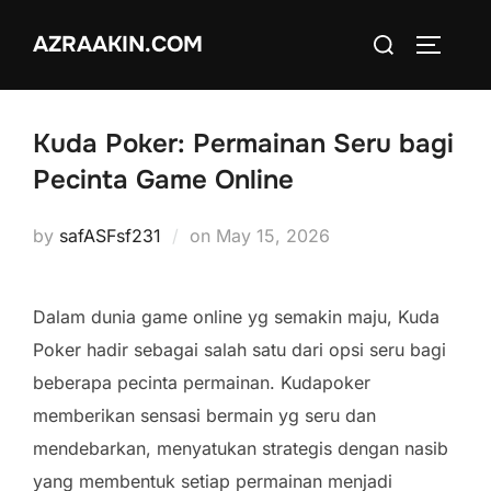
Skip
Search
AZRAAKIN.COM
to
TOGGLE
for:
content
Kuda Poker: Permainan Seru bagi
Pecinta Game Online
Posted
by
safASFsf231
on
May 15, 2026
on
Dalam dunia game online yg semakin maju, Kuda
Poker hadir sebagai salah satu dari opsi seru bagi
beberapa pecinta permainan. Kudapoker
memberikan sensasi bermain yg seru dan
mendebarkan, menyatukan strategis dengan nasib
yang membentuk setiap permainan menjadi