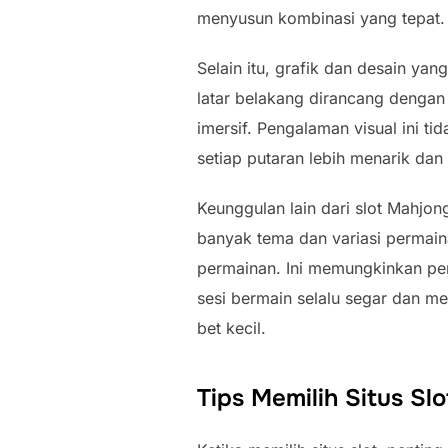
menyusun kombinasi yang tepat.
Selain itu, grafik dan desain ya
latar belakang dirancang denga
imersif. Pengalaman visual ini 
setiap putaran lebih menarik da
Keunggulan lain dari slot Mahjo
banyak tema dan variasi permai
permainan. Ini memungkinkan pem
sesi bermain selalu segar dan me
bet kecil.
Tips Memilih Situs Slo