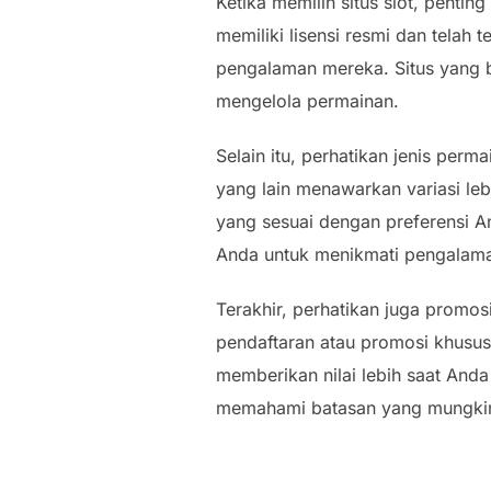
Ketika memilih situs slot, pentin
memiliki lisensi resmi dan telah
pengalaman mereka. Situs yang b
mengelola permainan.
Selain itu, perhatikan jenis perm
yang lain menawarkan variasi leb
yang sesuai dengan preferensi A
Anda untuk menikmati pengalam
Terakhir, perhatikan juga promos
pendaftaran atau promosi khusu
memberikan nilai lebih saat And
memahami batasan yang mungkin