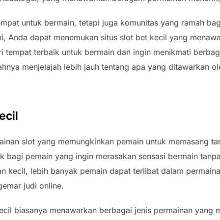
empat untuk bermain, tetapi juga komunitas yang ramah ba
sini, Anda dapat menemukan situs slot bet kecil yang men
 tempat terbaik untuk bermain dan ingin menikmati berbag
lahnya menjelajah lebih jauh tentang apa yang ditawarkan o
ecil
mainan slot yang memungkinkan pemain untuk memasang tar
ik bagi pemain yang ingin merasakan sensasi bermain tan
n kecil, lebih banyak pemain dapat terlibat dalam permain
emar judi online.
 kecil biasanya menawarkan berbagai jenis permainan yang 