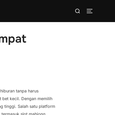
Search
TOGGLE S
for:
empat
hiburan tanpa harus
t bet kecil. Dengan memilih
 tinggi. Salah satu platform
 termasuk slot mahjong.