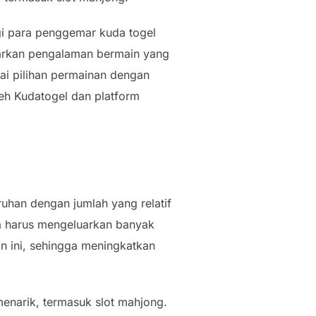
gi para penggemar kuda togel
awarkan pengalaman bermain yang
ai pilihan permainan dengan
leh Kudatogel dan platform
uhan dengan jumlah yang relatif
pa harus mengeluarkan banyak
an ini, sehingga meningkatkan
menarik, termasuk slot mahjong.