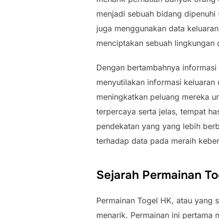
menjadi sebuah bidang dipenuhi 
juga menggunakan data keluaran
menciptakan sebuah lingkungan d
Dengan bertambahnya informasi y
menyutilakan informasi keluara
meningkatkan peluang mereka un
terpercaya serta jelas, tempat h
pendekatan yang yang lebih berb
terhadap data pada meraih keber
Sejarah Permainan To
Permainan Togel HK, atau yang 
menarik. Permainan ini pertama 