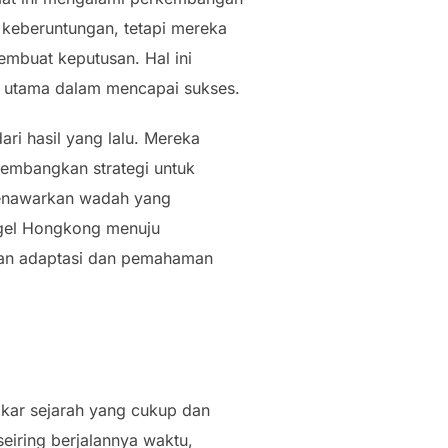
 keberuntungan, tetapi mereka
mbuat keputusan. Hal ini
i utama dalam mencapai sukses.
ri hasil yang lalu. Mereka
embangkan strategi untuk
menawarkan wadah yang
togel Hongkong menuju
 dan adaptasi dan pemahaman
kar sejarah yang cukup dan
eiring berjalannya waktu,