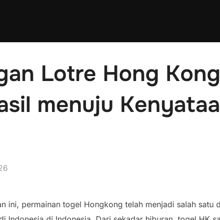
an Lotre Hong Kong:
Hasil menuju Kenyata
26
 ini, permainan togel Hongkong telah menjadi salah satu 
di Indonesia di Indonesia. Dari sekadar hiburan, togel HK 