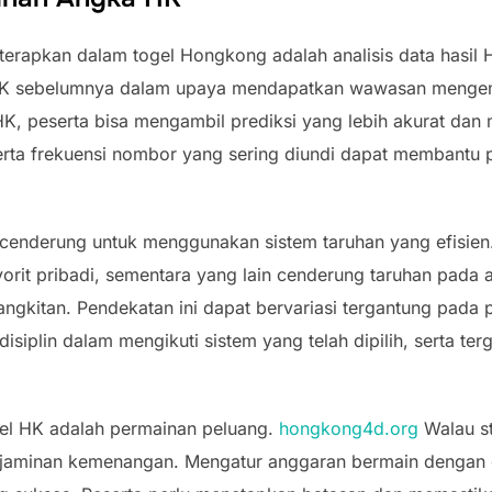
terapkan dalam togel Hongkong adalah analisis data hasil 
ran HK sebelumnya dalam upaya mendapatkan wawasan meng
K, peserta bisa mengambil prediksi yang lebih akurat da
erta frekuensi nombor yang sering diundi dapat membantu
 cenderung untuk menggunakan sistem taruhan yang efisie
orit pribadi, sementara yang lain cenderung taruhan pada
gkitan. Pendekatan ini dapat bervariasi tergantung pada p
disiplin dalam mengikuti sistem yang telah dipilih, serta t
el HK adalah permainan peluang.
hongkong4d.org
Walau s
jaminan kemenangan. Mengatur anggaran bermain dengan 