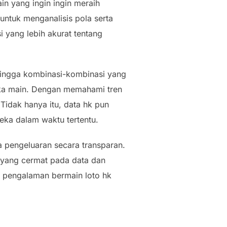
n yang ingin ingin meraih
ntuk menganalisis pola serta
i yang lebih akurat tentang
hingga kombinasi-kombinasi yang
ngka main. Dengan memahami tren
idak hanya itu, data hk pun
ka dalam waktu tertentu.
 pengeluaran secara transparan.
 yang cermat pada data dan
an pengalaman bermain loto hk