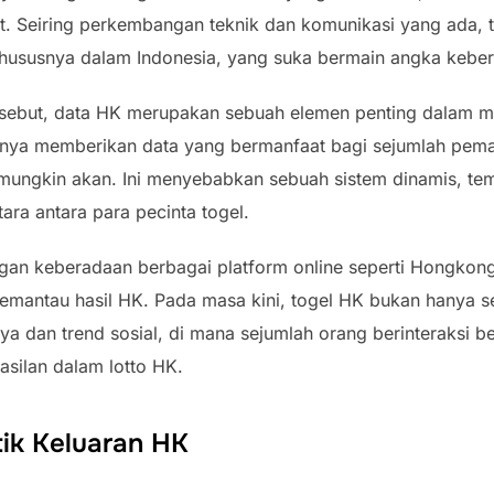
t. Seiring perkembangan teknik dan komunikasi yang ada,
 khususnya dalam Indonesia, yang suka bermain angka kebe
rsebut, data HK merupakan sebuah elemen penting dalam men
rinya memberikan data yang bermanfaat bagi sejumlah pemai
ngkin akan. Ini menyebabkan sebuah sistem dinamis, temp
ara antara para pecinta togel.
engan keberadaan berbagai platform online seperti Hongko
mantau hasil HK. Pada masa kini, togel HK bukan hanya s
a dan trend sosial, di mana sejumlah orang berinteraksi ber
silan dalam lotto HK.
tik Keluaran HK