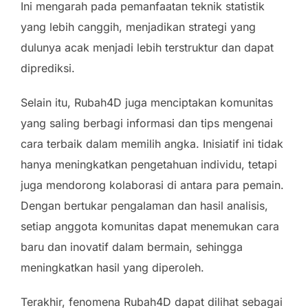
Ini mengarah pada pemanfaatan teknik statistik
yang lebih canggih, menjadikan strategi yang
dulunya acak menjadi lebih terstruktur dan dapat
diprediksi.
Selain itu, Rubah4D juga menciptakan komunitas
yang saling berbagi informasi dan tips mengenai
cara terbaik dalam memilih angka. Inisiatif ini tidak
hanya meningkatkan pengetahuan individu, tetapi
juga mendorong kolaborasi di antara para pemain.
Dengan bertukar pengalaman dan hasil analisis,
setiap anggota komunitas dapat menemukan cara
baru dan inovatif dalam bermain, sehingga
meningkatkan hasil yang diperoleh.
Terakhir, fenomena Rubah4D dapat dilihat sebagai