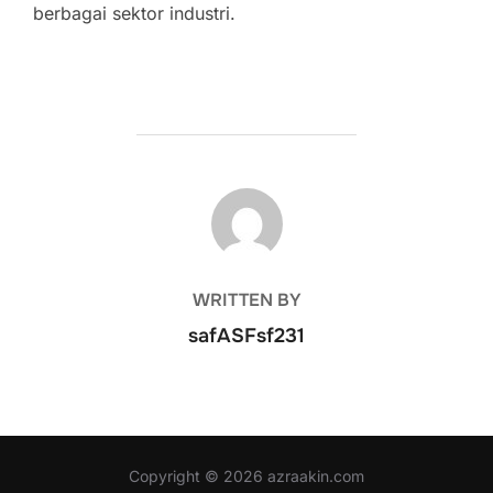
berbagai sektor industri.
POST AUTHOR
WRITTEN BY
safASFsf231
Copyright © 2026 azraakin.com