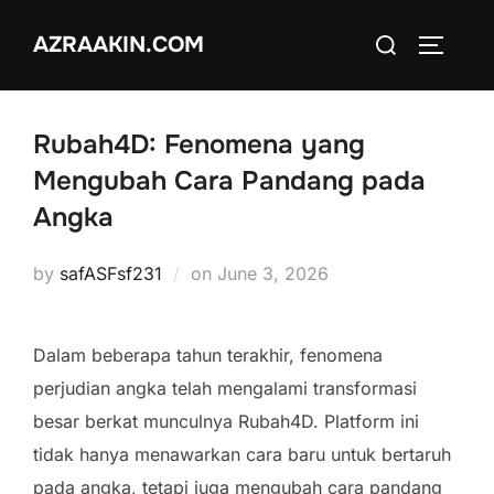
Skip
Search
AZRAAKIN.COM
to
TOGGLE
for:
content
Rubah4D: Fenomena yang
Mengubah Cara Pandang pada
Angka
Posted
by
safASFsf231
on
June 3, 2026
on
Dalam beberapa tahun terakhir, fenomena
perjudian angka telah mengalami transformasi
besar berkat munculnya Rubah4D. Platform ini
tidak hanya menawarkan cara baru untuk bertaruh
pada angka, tetapi juga mengubah cara pandang