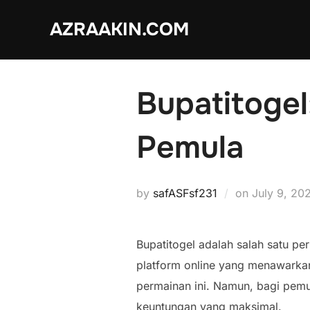
Skip
AZRAAKIN.COM
to
content
Bupatitoge
Pemula
Posted
by
safASFsf231
on
July 9, 20
on
Bupatitogel adalah salah satu p
platform online yang menawarkan
permainan ini. Namun, bagi pemu
keuntungan yang maksimal.