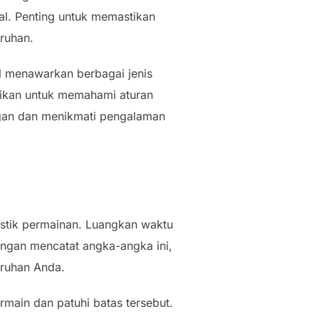
al. Penting untuk memastikan
ruhan.
el menawarkan berbagai jenis
tikan untuk memahami aturan
gan dan menikmati pengalaman
istik permainan. Luangkan waktu
engan mencatat angka-angka ini,
aruhan Anda.
main dan patuhi batas tersebut.