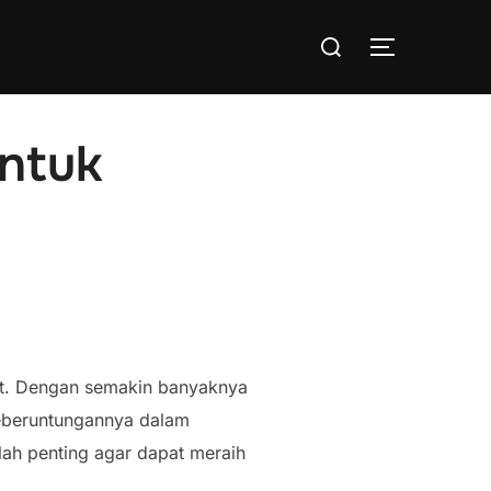
Search
TOGGLE S
for:
untuk
kat. Dengan semakin banyaknya
keberuntungannya dalam
lah penting agar dapat meraih