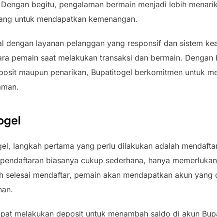
 Dengan begitu, pengalaman bermain menjadi lebih menarik
eluang untuk mendapatkan kemenangan.
enal dengan layanan pelanggan yang responsif dan sistem ke
a pemain saat melakukan transaksi dan bermain. Dengan 
osit maupun penarikan, Bupatitogel berkomitmen untuk m
aman.
ogel
el, langkah pertama yang perlu dilakukan adalah mendaftar 
 pendaftaran biasanya cukup sederhana, hanya memerlukan 
ah selesai mendaftar, pemain akan mendapatkan akun yang 
han.
apat melakukan deposit untuk menambah saldo di akun Bupa