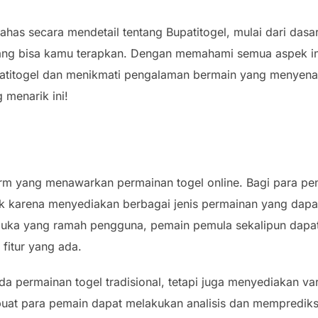
bahas secara mendetail tentang Bupatitogel, mulai dari das
 yang bisa kamu terapkan. Dengan memahami semua aspek in
atitogel dan menikmati pengalaman bermain yang menyenan
 menarik ini!
orm yang menawarkan permainan togel online. Bagi para pen
rik karena menyediakan berbagai jenis permainan yang dap
rmuka yang ramah pengguna, pemain pemula sekalipun dap
 fitur yang ada.
da permainan togel tradisional, tetapi juga menyediakan vari
mbuat para pemain dapat melakukan analisis dan memprediks