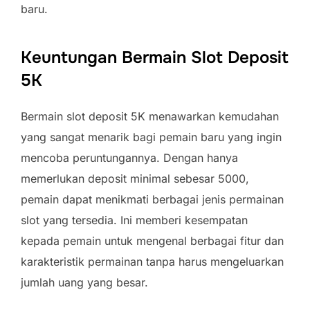
baru.
Keuntungan Bermain Slot Deposit
5K
Bermain slot deposit 5K menawarkan kemudahan
yang sangat menarik bagi pemain baru yang ingin
mencoba peruntungannya. Dengan hanya
memerlukan deposit minimal sebesar 5000,
pemain dapat menikmati berbagai jenis permainan
slot yang tersedia. Ini memberi kesempatan
kepada pemain untuk mengenal berbagai fitur dan
karakteristik permainan tanpa harus mengeluarkan
jumlah uang yang besar.