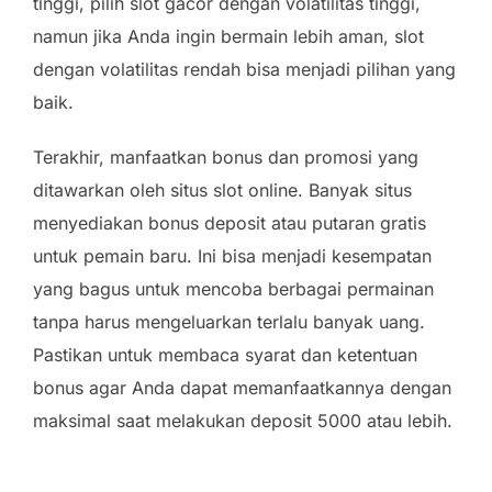
tinggi, pilih slot gacor dengan volatilitas tinggi,
namun jika Anda ingin bermain lebih aman, slot
dengan volatilitas rendah bisa menjadi pilihan yang
baik.
Terakhir, manfaatkan bonus dan promosi yang
ditawarkan oleh situs slot online. Banyak situs
menyediakan bonus deposit atau putaran gratis
untuk pemain baru. Ini bisa menjadi kesempatan
yang bagus untuk mencoba berbagai permainan
tanpa harus mengeluarkan terlalu banyak uang.
Pastikan untuk membaca syarat dan ketentuan
bonus agar Anda dapat memanfaatkannya dengan
maksimal saat melakukan deposit 5000 atau lebih.